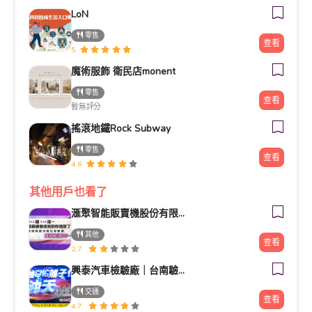
LoN
零售
查看
5
魔術服飾 衛民店monent
零售
查看
暫無評分
搖滾地鐵Rock Subway
零售
查看
4.6
其他用戶也看了
滙聚智能販賣機股份有限公司
其他
查看
2.7
興泰汽車檢驗廠｜台南驗車｜修車｜汽車保養《路馳揚歸仁店》
交通
查看
4.7