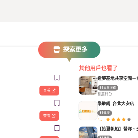
探索更多
其他用戶也看了
專業服務
查看
暫無評分
樂齡網_台北大安店
健康
查看
4.5