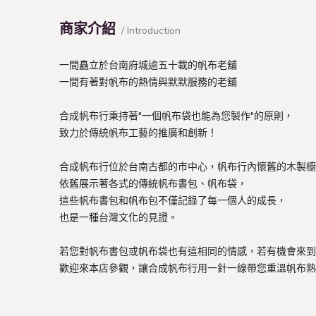
商家介紹
/ Introduction
一間矗立於台南府城逾五十載的帆布老舖
一間有著對帆布的熱情與默默服務的老舖
合成帆布行秉持著"一個帆布袋也能為您製作"的原則，
致力於傳統帆布工藝的推廣和創新！
合成帆布行位於台南古都的市中心，帆布行內懷舊的木製櫥
依舊展示著各式的傳統帆布書包、帆布袋，
這些帆布書包和帆布包不僅記錄了每一個人的成長，
也是一種台灣文化的見證。
若您對帆布書包或帆布袋也有這相同的情感，若有機會來到
歡迎來本店參觀，讓合成帆布行用一針一線帶您重溫帆布熟