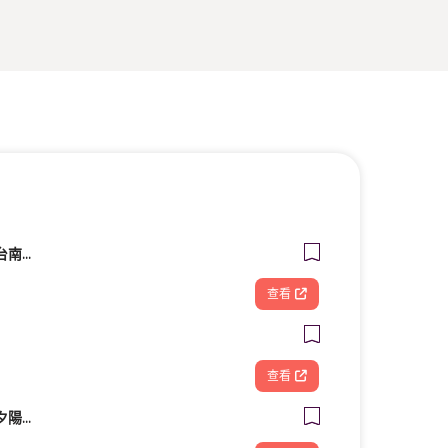
造夢基地共享空間－台南火車站站前館
查看
查看
【拾夏帆船】營隊、夕陽團、包船、客製化帆船體驗（預約制）