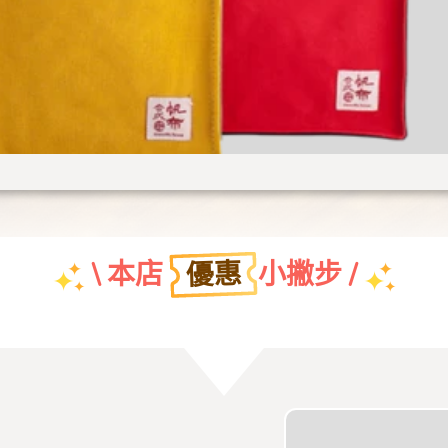
優惠
\ 本店
小撇步 /
團體特約折扣優惠