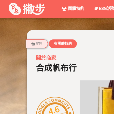
團體特約
ESG活
零售
有團體特約
關於商家
合成帆布行
4.6