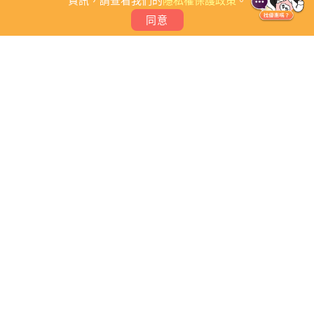
資訊，請查看我們的
隱私權保護政策
。
同意
關於我們
常見問題
會員條款
聯絡我們
我要刊登店家
我要創建團體
Copyright 2026 © PB撇步. All rights reserved.