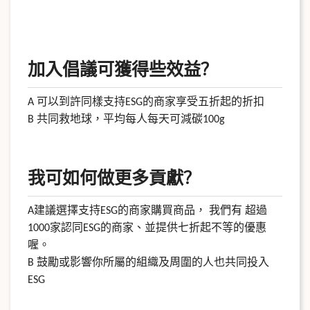
加入倡議可獲得些效益?
可以到許同樣支持
的商家享受五折起的折扣
A
ESG
共同救地球，平均每人每天可減碳
B
100g
我可如何做更多貢獻?
建議選擇支持
的商家購買商品，
我們有
超過
A
ESG
家認同
的商家、並提供七折起不等的優惠
1000
ESG
喔。
鼓勵或影響你所屬的組織及周圍的人也共同投入
B
ESG