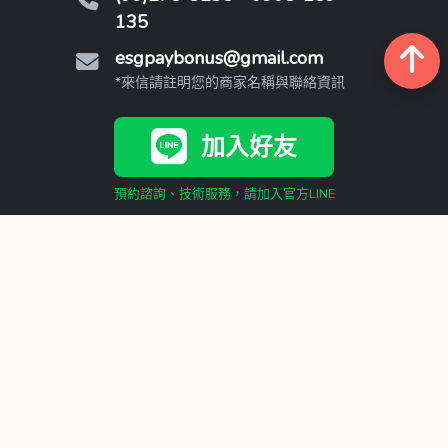
135
esgpaybonus@gmail.com
*來信請註明您的商家名稱與聯絡資訊
加入好友
預約諮詢、技術服務，請加入官方LINE
PB撇步產品服務
AI行銷導流
Google預訂
線上點餐
AI CRM客服與導流Agent_基礎版
AI CRM客服與導流Agent_進階版