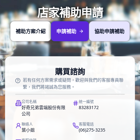
店家補助申請
補助方案介紹
申請補助
協助申請補助
購買諮詢
若有任何方案需求或疑問，歡迎與我們的客服專員聯
繫，我們將竭誠為您服務。
公司名稱
統一編號
好奇兄弟雲端股份有限
83283172
公司
聯絡人
客服電話
葉小姐
(06)275-3235