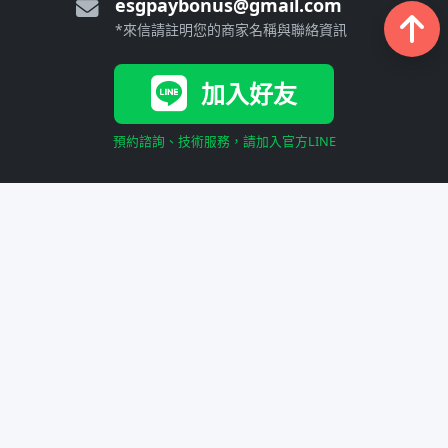
esgpaybonus@gmail.com
*來信請註明您的商家名稱與聯絡資訊
加入好友
預約諮詢、技術服務，請加入官方LINE
PB撇步產品服務
AI行銷導流
Google預訂
線上點餐
AI CRM客服與導流Agent_基礎版
AI CRM客服與導流Agent_進階版
價格方案