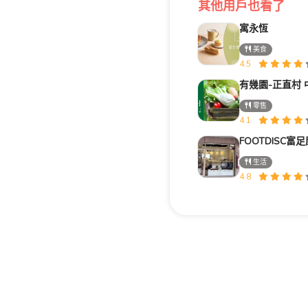
其他用戶也看了
寓永恆
美食
4.5
有幾園-正直村
零售
4.1
生活
4.8