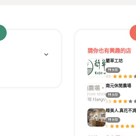
猜你也有興趣的店
藺草工坊
休閒
4.5
南元休閒農場
休閒
3.9
休閒
5