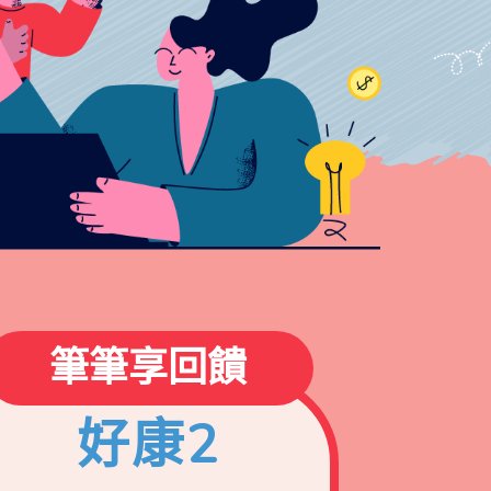
筆筆享回饋
好康2