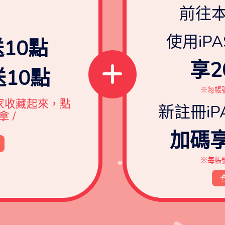
前往
使用iPA
10點
享2
10點
※每帳
家收藏起來，點
新註冊iP
 /
加碼享
※每帳