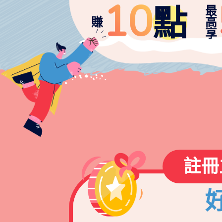
10
點
賺
高
享
註冊