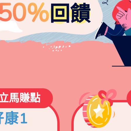
50%
回
饋
立馬賺點
好康1