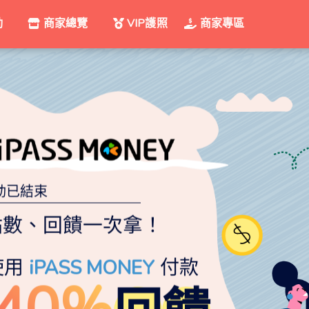
動
商家總覽
VIP護照
商家專區
動已結束
點數、回饋一次拿！
使用
iPASS MONEY
付款
40%
回
饋