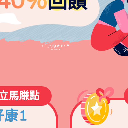
立馬賺點
好康1