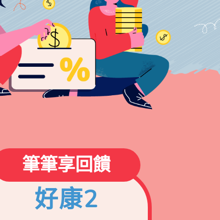
筆筆享回饋
好康2