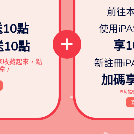
前往
10點
使用iPA
享1
10點
新註冊iP
家收藏起來，點
 /
加碼享
※每帳