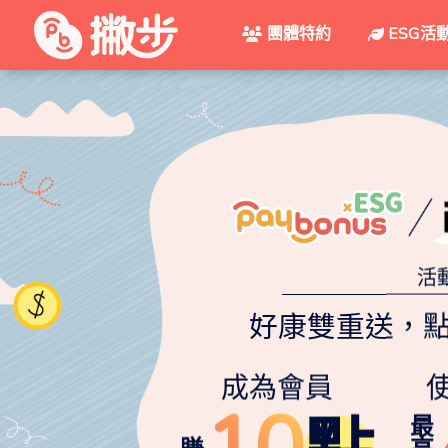
團體特約
ESG活
活
好康雙重送，
成為會員
10
點
最
賺
高