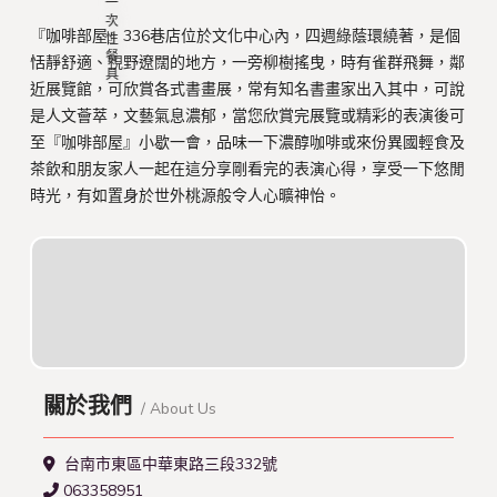
『咖啡部屋』336巷店位於文化中心內，四週綠蔭環繞著，是個
恬靜舒適、視野遼闊的地方，一旁柳樹搖曳，時有雀群飛舞，鄰
近展覽館，可欣賞各式書畫展，常有知名書畫家出入其中，可說
是人文薈萃，文藝氣息濃郁，當您欣賞完展覽或精彩的表演後可
至『咖啡部屋』小歇一會，品味一下濃醇咖啡或來份異國輕食及
茶飲和朋友家人一起在這分享剛看完的表演心得，享受一下悠閒
時光，有如置身於世外桃源般令人心曠神怡。
關於我們
/ About Us
台南市東區中華東路三段332號
063358951