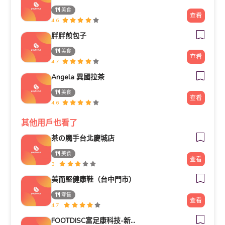
美食
查看
4.6
胖胖煎包子
美食
查看
4.7
Angela 異國拉茶
美食
查看
4.6
其他用戶也看了
茶の魔手台北慶城店
美食
查看
3
美而堅健康鞋（台中門市）
零售
查看
4.7
FOOTDISC富足康科技-新光三越-西門店