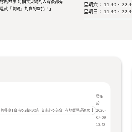
樣的故事 每個食火鍋的人背後都有
星期六：
11:30 ~ 22:3
而造就『養鍋』對食的堅持！」
星期日：
11:30 ~ 22:3
發布
於:
寵物友善餐廳 | 台南吃到飽火鍋 | 台南必吃美食 | 在地嚮導評論家【
2026-
07-09
13:42