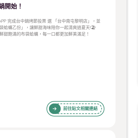
養鍋開始！
PASS APP 完成台中鍋烤節投票 選 「台中南屯黎明店」，並
蛤蠣乙份」，讓鮮甜海味陪你一起清爽過夏天!🏖️
鮮甜飽滿的布袋蛤蠣，每一口都更加鮮美滿足！
g9
前往貼文相關連結
。
CPASS
#火鍋推薦
#夏日美食