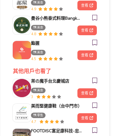
美食
查看
4.9
曼谷小熊泰式料理Bangkok Bear Thai Cuisine
美食
查看
4.8
鮨握
美食
查看
4.5
其他用戶也看了
茶の魔手台北慶城店
美食
查看
3
美而堅健康鞋（台中門市）
零售
查看
4.7
FOOTDISC富足康科技-忠孝直營門市