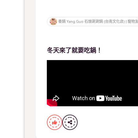
養鍋 Yang Guo 石頭涮涮鍋 (台南文化店) | 
冬天來了就要吃鍋！