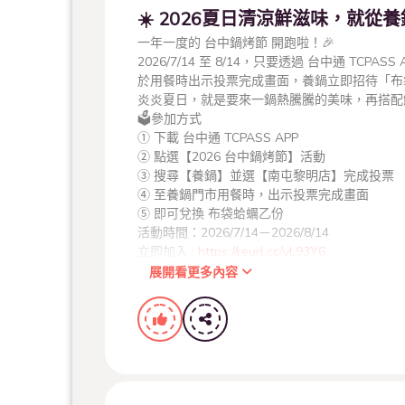
☀️ 2026夏日清涼鮮滋味，就從
一年一度的 台中鍋烤節 開跑啦！🎉
2026/7/14 至 8/14，只要透過 台中通 TC
於用餐時出示投票完成畫面，養鍋立即招待「布袋
炎炎夏日，就是要來一鍋熱騰騰的美味，再搭配
🗳️參加方式
① 下載 台中通 TCPASS APP
② 點選【2026 台中鍋烤節】活動
③ 搜尋【養鍋】並選【南屯黎明店】完成投票
④ 至養鍋門市用餐時，出示投票完成畫面
⑤ 即可兌換 布袋蛤蠣乙份
活動時間：2026/7/14－2026/8/14
立即加入 :
https://reurl.cc/yL93Y6
🚘全台門市適用，趕快揪朋友一起來慶祝
展開看更多內容
🚘點選查看離你最近的養鍋：
https://pse.is/52te
⚠️每支手機限兌換乙份。
⚠️圖片僅供參考，請依門市實物為主
⚠️活動詳情依養鍋官方公告及門市現場說明為準
#養鍋
#2026台中鍋烤節
#台中鍋烤節
#台中通T