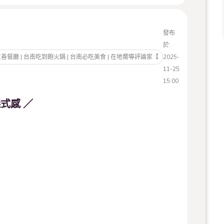
發布
於:
寵物友善餐廳 | 台南吃到飽火鍋 | 台南必吃美食 | 在地嚮導評論家【
2025-
11-25
15:00
式感 ／