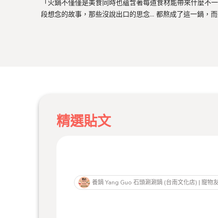
「火鍋不僅僅是美食同時也蘊含著每道食材能帶來什麼不一
段想念的故事，那些沒說出口的思念... 都熬成了這一鍋，
精選貼文
養鍋 Yang Guo 石頭涮涮鍋 (台南文化店) | 