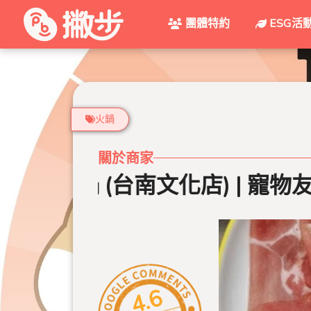
團體特約
ESG活
火鍋
關於商家
店) | 寵物友善餐廳 | 台南吃到飽
4.6