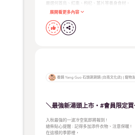
嚴選何首烏、紅棗、枸杞、薑片等養身食材，
藥香融入湯底的鮮甜，暖心又暖胃，
展開看更多內容
補氣養身，讓您歲歲平安 !
立冬進補，不只是傳統，
更是一種對生活的體貼與照顧。
日常儀式感，就從一鍋好湯開始
養鍋保有活動解釋、修改與暫停權
養鍋 Yang Guo 石頭涮涮鍋 (台南文化店) | 
點選查看離你最近的養鍋：
https://pse.is/52teg9
＼最強新湯頭上市・#會員限定買
#養鍋
#只敢給你最好的
入秋最強的一波冷空氣即將報到 !
總柴貼心提醒 : 記得多加添件衣物、注意保暖 !
在這樣的季節裡，