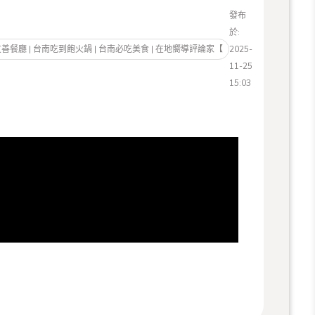
發布
於:
寵物友善餐廳 | 台南吃到飽火鍋 | 台南必吃美食 | 在地嚮導評論家【
2025-
11-25
15:03