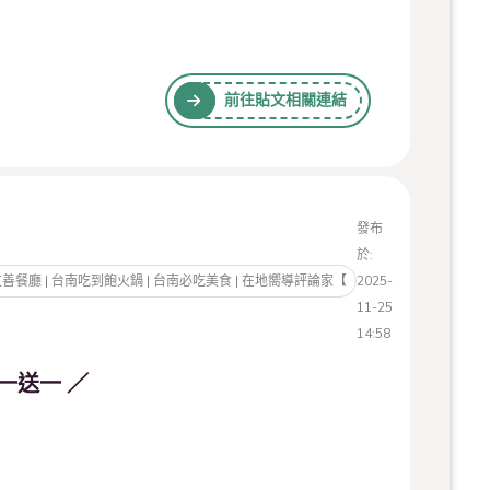
前往貼文相關連結
發布
於:
寵物友善餐廳 | 台南吃到飽火鍋 | 台南必吃美食 | 在地嚮導評論家【
2025-
11-25
14:58
一送一 ／