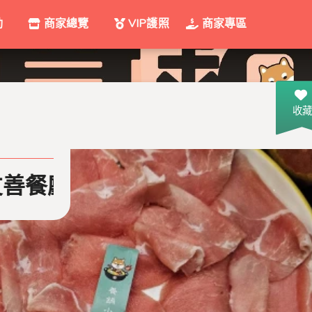
動
商家總覽
VIP護照
商家專區
收藏
火鍋 | 台南必吃美食 | 在地嚮導評