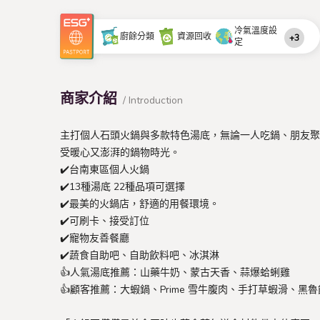
冷氣溫度設
廚餘分類
資源回收
+3
定
商家介紹
/ Introduction
主打個人石頭火鍋與多款特色湯底，無論一人吃鍋、朋友聚
受暖心又澎湃的鍋物時光。
✔️台南東區個人火鍋
✔️13種湯底 22種品項可選擇
✔️最美的火鍋店，舒適的用餐環境。
✔️可刷卡、接受訂位
✔️寵物友善餐廳
✔️蔬食自助吧、自助飲料吧、冰淇淋
👍人氣湯底推薦：山藥牛奶、蒙古天香、蒜爆蛤蜊雞
👍顧客推薦：大蝦鍋、Prime 雪牛腹肉、手打草蝦滑、黑魯