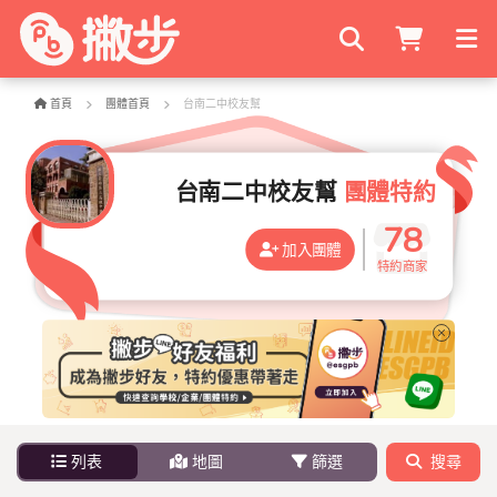
搜尋商家
首頁
團體首頁
台南二中校友幫
台南二中校友幫
團體特約
78
加入團體
特約商家
列表
地圖
篩選
搜尋