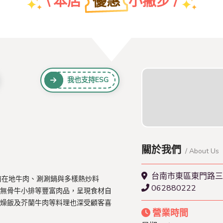
優惠
\ 本店
小撇步 /
團體特約折扣優惠
我也支持ESG
查看本店特約名單
關於我們
/ About Us
台南市東區東門路三
南在地牛肉、涮涮鍋與多樣熱炒料
062880222
無骨牛小排等豐富肉品，呈現食材自
燥飯及芥蘭牛肉等料理也深受顧客喜
營業時間