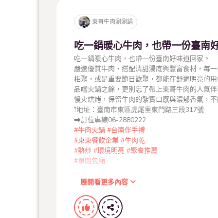
東哥牛肉涮涮鍋
吃一鍋暖心牛肉，也帶一份臺南
吃一鍋暖心牛肉，也帶一份臺南好味道回家。
嚴選優質牛肉，搭配清甜湯底與豐富食材，每一
相聚，或是重要節日歡聚，都能在舒適明亮的用
品嚐火鍋之餘，更別忘了帶上東哥牛肉的人氣伴
慢火烘烤，保留牛肉的紮實口感與濃郁香氣，不
𖡡地址：臺南市東區虎尾里東門路三段317號
➡︎訂位專線06-2880222
#牛肉火鍋
#台南伴手禮
#東東餐飲企業
#牛肉乾
#熱炒
#環境明亮
#聚會推薦
#單間包廂
展開看更多內容