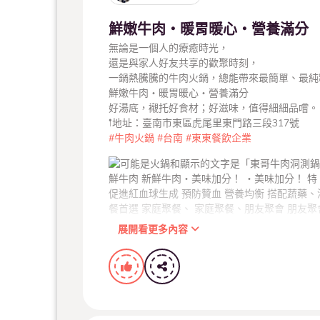
鮮嫩牛肉・暖胃暖心・營養滿分
無論是一個人的療癒時光，
還是與家人好友共享的歡聚時刻，
一鍋熱騰騰的牛肉火鍋，總能帶來最簡單、最純
鮮嫩牛肉・暖胃暖心・營養滿分
好湯底，襯托好食材；好滋味，值得細細品嚐。
𖡡地址：臺南市東區虎尾里東門路三段317號
#牛肉火鍋
#台南
#東東餐飲企業
展開看更多內容