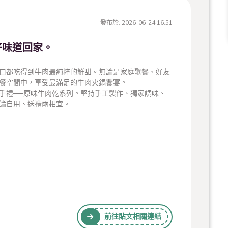
發布於:
2026-06-24 16:51
好味道回家。
口都吃得到牛肉最純粹的鮮甜。無論是家庭聚餐、好友
餐空間中，享受最滿足的牛肉火鍋饗宴。
手禮──原味牛肉乾系列。堅持手工製作、獨家調味、
論自用、送禮兩相宜。
前往貼文相關連結