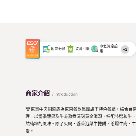
冷氣溫度設
廚餘分類
資源回收
+1
定
商家介紹
/ Introduction
🐮東哥牛肉涮涮鍋為東東餐飲集團旗下特色餐廳，結合台
理，以當季蔬果及牛骨熬煮清甜黃金湯頭，搭配特選和牛、
然純粹的風味。除了火鍋，醬香泡菜牛捲餅、蔥爆牛肉、牛
愛。