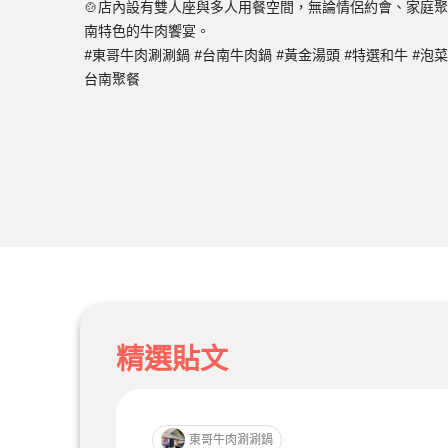
🍲店內設有雙人座與多人用餐空間，無論情侶約會、家庭
南特色的牛肉饗宴。
#東哥牛肉涮涮鍋 #台南牛肉鍋 #黃金湯頭 #特選和牛 #泡菜
台南聚餐
精選貼文
東哥牛肉涮涮鍋