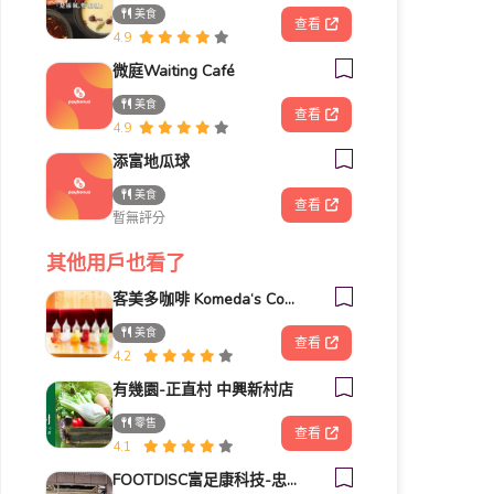
美食
查看
4.9
微庭Waiting Café
美食
查看
4.9
添富地瓜球
美食
查看
暫無評分
其他用戶也看了
客美多咖啡 Komeda‘s Coffee - 台南小北店
美食
查看
4.2
有幾園-正直村 中興新村店
零售
查看
4.1
FOOTDISC富足康科技-忠孝直營門市