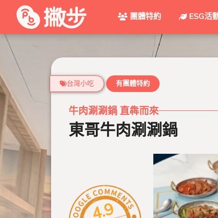
團體特約
ESG活
台灣小吃
有團體特約
牛肉涮涮鍋 直犇而來
東哥牛肉涮涮鍋
4.9