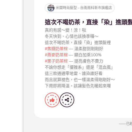
米蘭時尚髮型 - 台南南科新市旗艦店
這次不喝奶茶，直接「染」進頭
真的有感～變！涼！啦
冬天快到、心情也該換季囉～
這次不喝奶茶，直接「染」進頭髮裡
#焦糖奶茶棕
— 溫柔甜到剛剛好
#燕麥奶茶棕
— 顯白加乘100%
#栗子奶茶棕
— 提亮膚色不費力
不論你想走「優雅系」還是「混血風」
這三款通通零地雷、誰染誰好看
而且就算褪色，也一樣溫柔得剛剛好～
下周即將降溫，該讓髮色先暖起來囉
——
已