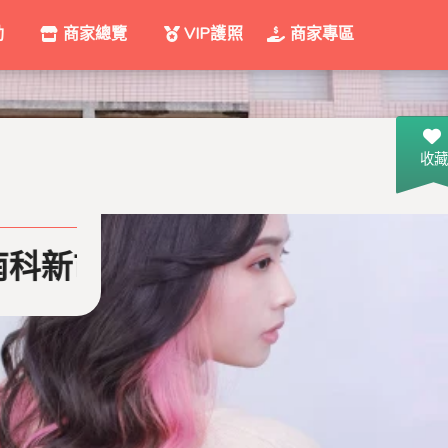
動
商家總覽
VIP護照
商家專區
收藏
新市旗艦店
米蘭時尚髮型 -