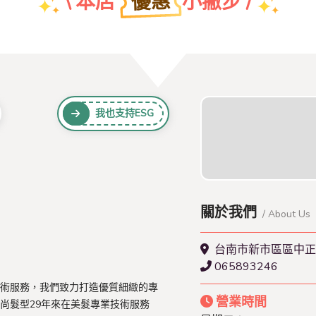
優惠
\ 本店
小撇步 /
團體特約折扣優惠
我也支持ESG
查看本店特約名單
關於我們
/ About Us
台南市新市區區中正
065893246
術服務，我們致力打造優質細緻的專
營業時間
尚髮型29年來在美髮專業技術服務