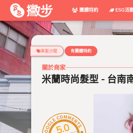
團體特約
ESG活
美髮沙龍
有團體特約
關於商家
米蘭時尚髮型 - 台南南科
5.0