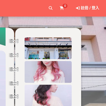
0
註冊 / 登入
 台南南科新市旗艦店