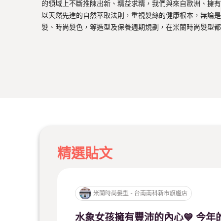
的領域上不斷推陳出新、精益求精，我們與來自歐洲、擁有
以天然先進的自然萃取法則，重視髮絲的健康根本，無論是
髮、時尚髮色，等造型及保養週期規劃，在米蘭時尚髮型都
精選貼文
米蘭時尚髮型 - 台南南科新市旗艦店
水象女孩擁有豐沛的內心💙 今