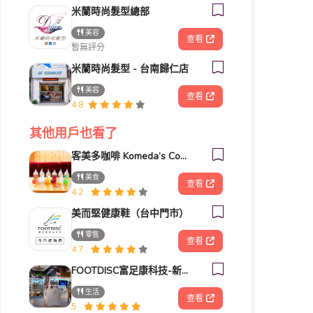
米蘭時尚髮型總部
美容
查看
暫無評分
米蘭時尚髮型 - 台南歸仁店
美容
查看
4.8
其他用戶也看了
客美多咖啡 Komeda‘s Coffee - 台南小北店
美食
查看
4.2
美而堅健康鞋（台中門市）
零售
查看
4.7
FOOTDISC富足康科技-新光三越-西門店
生活
查看
5