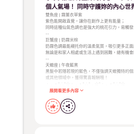
個人氣場！ 同時守護妳的內心世
雙魚座 | 霧薰衣草紫
紫色能開啟直覺，讓你在創作上更有能量；
同時這種仙氣色調也是強大的桃花引力，易觸發
--
巨蟹座 | 奶霧米棕
奶霧色調最能襯托你的溫柔氣質，吸引更多正面
無論是和家人相處或生活上遇到困難，總有機會
--
天蠍座 | 午夜藍黑
黑髮中若隱若現的藍色，不僅強調天蠍獨特的個
或其他領域中，獲得驚喜報酬哦！
．﹒‧°∴°☆．﹒‧°∴°﹒☆°．﹒‧°∴°☆
更多星座配色
展開看更多內容
「用初春特調‧2026染出你的好運！」
https://www.milanhair.com.tw/column/detail/84
| 米蘭時尚髮型南科網美店 |
#女生燙髮
#女生染
台南市新市區中正路406號
營業時間 每周二至六10:30～晚上7:30