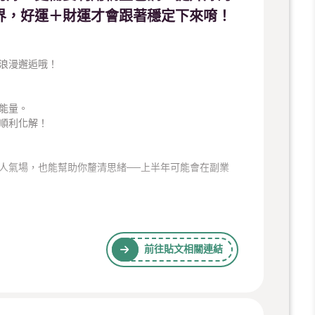
界，好運＋財運才會跟著穩定下來唷！
浪漫邂逅哦！
能量。
順利化解！
人氣場，也能幫助你釐清思緒──上半年可能會在副業
/
前往貼文相關連結
髮