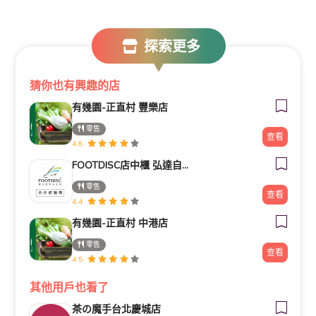
探索更多
猜你也有興趣的店
有幾園-正直村 豐樂店
零售
查看
4.8
FOOTDISC店中櫃 弘達自轉車
零售
查看
4.4
有幾園-正直村 中港店
零售
查看
4.5
其他用戶也看了
茶の魔手台北慶城店