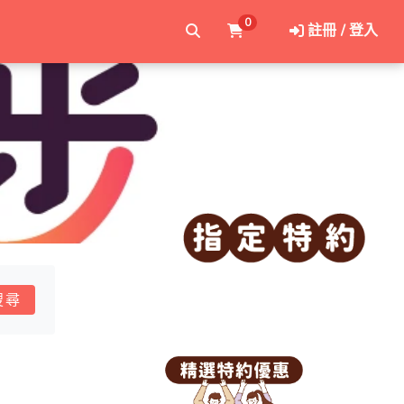
0
註冊 / 登入
搜尋