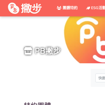
團體特約
ESG活
PB撇步