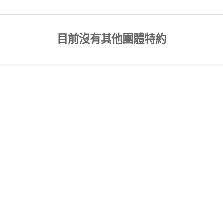
目前沒有其他團體特約