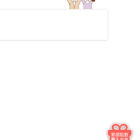
累積點數
登入
查看