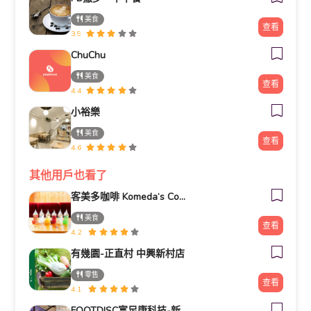
美食
查看
3.9
ChuChu
美食
查看
4.4
小裕樂
美食
查看
4.6
其他用戶也看了
客美多咖啡 Komeda‘s Coffee - 台南小北店
美食
查看
4.2
有幾園-正直村 中興新村店
零售
查看
4.1
FOOTDISC富足康科技-新光三越-桃園站前店