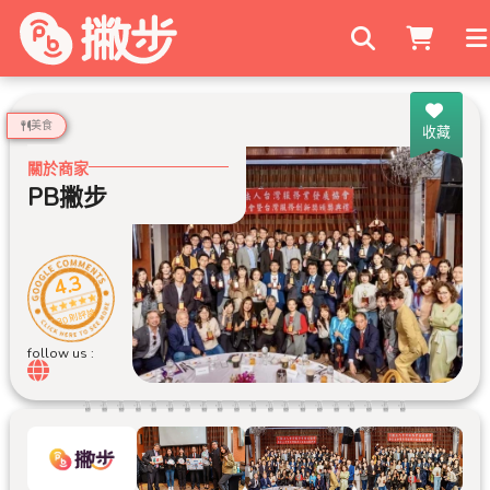
搜尋商家
美食
收藏
關於商家
PB撇步
4.3
30 則評論
follow us :