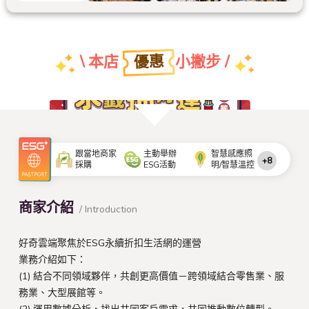
優惠
\ 本店
小撇步 /
AI IMPACT：活動抽獎4/28
跟當地商家
主動舉辦
智慧感應照
+8
採購
ESG活動
明/智慧溫控
查看更多活動資訊
商家介紹
/ Introduction
好奇雲端聚焦於ESG永續折扣生活網的運營
業務介紹如下：
(1) 結合不同領域夥伴，共創更高價值－跨領域結合零售業、服
務業、大型展館等。