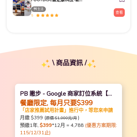
生活
查看
5
\ 商品資訊 /
PB 撇步 - Google 商家訂位系統【預
餐廳限定, 每月只要$399
繳1年】
「店家推薦試用計畫」進行中，等您來申請
月繳 $399 (
)
原價 $1,000元/月
預繳1年,
$399
*12月 = 4,788
(優惠方案期限:
115/12/31止)