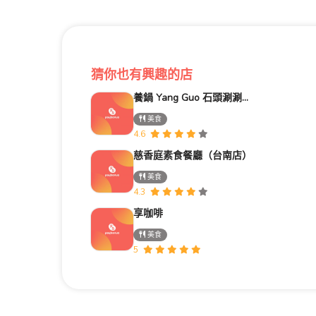
猜你也有興趣的店
養鍋 Yang Guo 石頭涮涮鍋 (台南文化店) | 寵物友善餐廳 | 台南吃到飽火鍋 | 台南必吃美食 | 在地嚮導評論家【
美食
4.6
慈香庭素食餐廳（台南店）
美食
4.3
享咖啡
美食
5