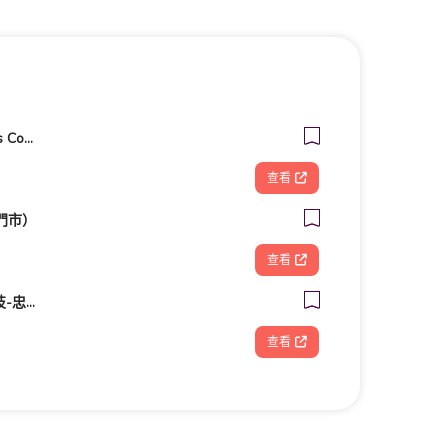
客美多咖啡 Komeda‘s Coffee - 台南小北店
查看
門市）
查看
FOOTDISC富足康科技-忠孝直營門市
查看