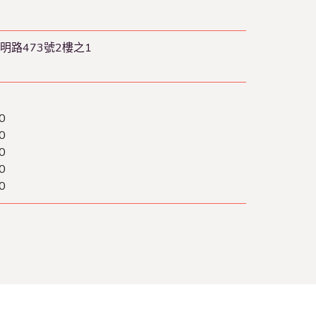
明路473號2樓之1
0
0
0
0
0