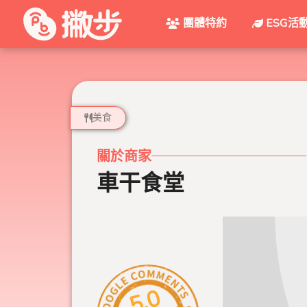
團體特約
ESG活
美食
關於商家
車干食堂
5.0