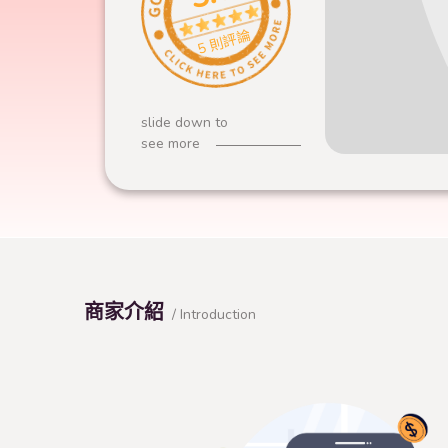
5 則評論
slide down to
see more
商家介紹
/ Introduction