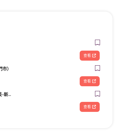
查看
門市）
查看
FOOTDISC富足康科技-新光三越-桃園站前店
查看