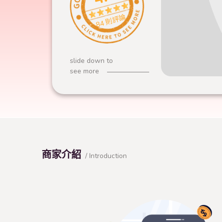
84 則評論
slide down to
see more
商家介紹
/ Introduction