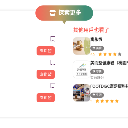
探索更多
其他用戶也看了
寓永恆
美食
查看
4.5
美而堅健康鞋（桃園
零售
查看
暫無評分
生活
查看
5