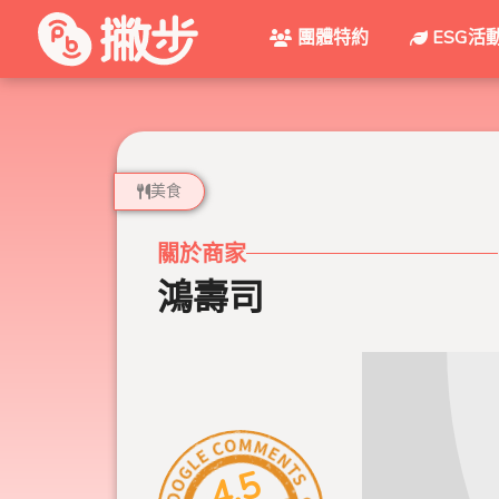
團體特約
ESG活
美食
關於商家
鴻壽司
4.5