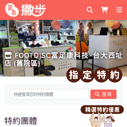
搜尋商家
FOOTDISC富足康科技-台大西址
店 (舊院區)
搜尋
特約團體