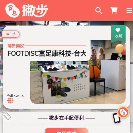
搜尋商家
生活
收藏
關於商家
FOOTDISC富足康科技-台大西址店 (舊院區)
follow us :
—— 撇步在手超便利 ——