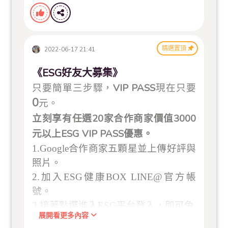
精選置頂
2022-06-17 21:41
《ESG好友大募集》
VIP PASS
只要簡單三步驟，
現在只要
0
元。
20
3000
立刻享有任選
家合作商家價值
ESG VIP PASS
元
以上
優惠。
1.Google
合作商家五顆星並上傳好評與
照片。
2.
加入
ESG
健康
BOX LINE@
官方帳
號。
3.
接著點選進入
ESG
平台登入，即可免
展開看更多內容
費領取
ESG VIP PASS
使用。