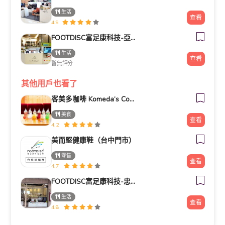
生活
查看
4.9
FOOTDISC富足康科技-亞東醫院
生活
查看
暫無評分
其他用戶也看了
客美多咖啡 Komeda‘s Coffee - 台南小北店
美食
查看
4.2
美而堅健康鞋（台中門市）
零售
查看
4.7
FOOTDISC富足康科技-忠孝直營門市
生活
查看
4.8