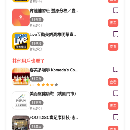
暫無評分
育達補習班 豐原分校／豐原育達補習班／育達教育事業集團 豐原分校
教育
查看
暫無評分
Live互動美語高雄明華直營校(國中部)
教育
查看
暫無評分
其他用戶也看了
客美多咖啡 Komeda‘s Coffee - 台南小北店
美食
查看
4.2
美而堅健康鞋（桃園門市）
零售
查看
暫無評分
FOOTDISC富足康科技-忠孝直營門市
生活
查看