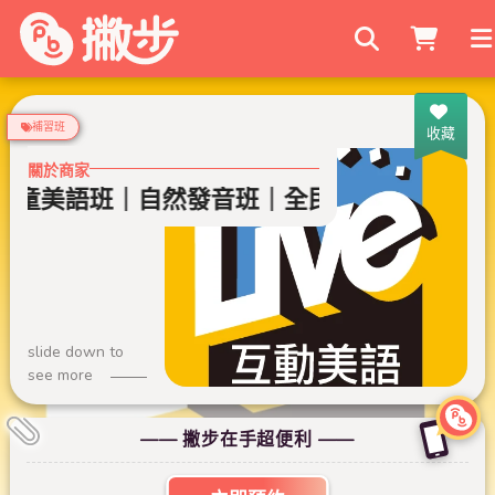
搜尋商家
補習班
收藏
關於商家
｜兒童美語班｜自然發音班｜全民英檢班｜
L
slide down to
see more
—— 撇步在手超便利 ——