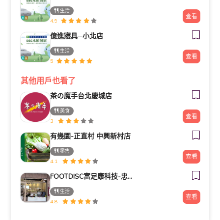
生活
查看
4.9
億進寢具─小北店
生活
查看
5
其他用戶也看了
茶の魔手台北慶城店
美食
查看
3
有幾園-正直村 中興新村店
零售
查看
4.1
FOOTDISC富足康科技-忠孝直營門市
生活
查看
4.8