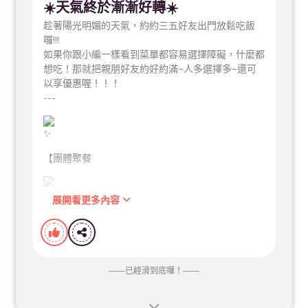
☀️天氣終於漸漸好轉☀️
趁著陽光明媚的天氣，約約三五好友出門放鬆吃飯
囉!!!
如果你跟小編一樣看到菜單都容易選擇障礙，什麼都
想吃！那就把親朋好友約好約滿~人多選擇多~還可
以享優惠喔！！！
---
【團體聚餐
展開看更多內容
優惠內容】
——
已經滑到底囉！
——