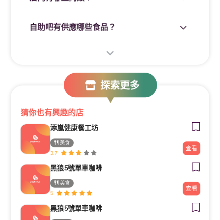
自助吧有供應哪些食品？
當日壽星
請問「鬥牛士二鍋新竹SoGo店」在幾樓？
探索更多
店內是否提供訂位？
☞當日壽星來店內用餐，結帳前出示壽星本人有效證
——
已經滑到底囉！
——
猜你也有興趣的店
件
立即享有【壽星本人消費用餐半價優待】乙次
添嵐健康餐工坊
---
美食
查看
3.7
黑狼5號單車咖啡
目前無當月壽星優惠
美食
查看
5
黑狼5號單車咖啡