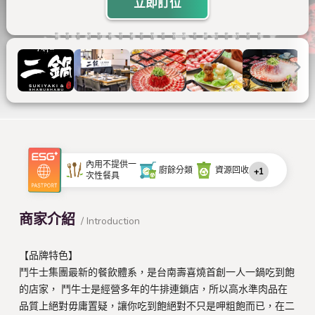
立即訂位
內用不提供一
廚餘分類
資源回收
+1
次性餐具
商家介紹
/ Introduction
【品牌特色】
鬥牛士集團最新的餐飲體系，是台南壽喜燒首創一人一鍋吃到飽
的店家， 鬥牛士是經營多年的牛排連鎖店，所以高水準肉品在
品質上絕對毋庸置疑，讓你吃到飽絕對不只是呷粗飽而已，在二