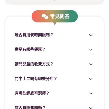
滿12人送1人
常見問答
滿24人送2人
——以此類推——
---
是否有用餐時間限制？
▼ 加入會員可以點這裡 ▼
http://ocard.co/A?sid=mDrBwl
壽星有哪些優惠？
---
請問兒童的收費方式？
熱門活動提供給舊雨新知唷
鬥牛士二鍋有哪些分店？
---
有哪些鍋底可選擇？
店內有哪些肉類？