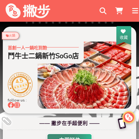
搜尋商家
火鍋
收藏
首創一人一鍋吃到飽
鬥牛士二鍋新竹SoGo店
4.5
999+ 則評論
follow us :
—— 撇步在手超便利 ——