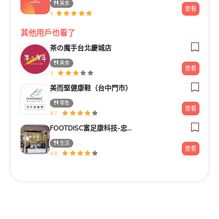
錯過要再等一整年!!!!!!!!
美食
查看
---
5
☞當日壽星優惠每個月都有，8月壽星可以先預備備
約一波
其他用戶也看了
---
茶の魔手台北慶城店
美食
查看
3
長青優惠
美而堅健康鞋（台中門市）
零售
查看
4.7
65歲以上長者來店內用餐，結帳前出示有效證件
FOOTDISC富足康科技-忠孝直營門市
立即享有【長者本人消費用餐優待價】乙次
生活
查看
4.8
以菜單價格為主
---