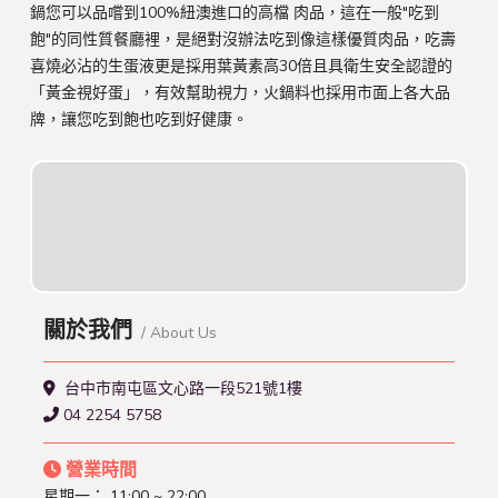
鍋您可以品嚐到100%紐澳進口的高檔 肉品，這在一般"吃到
飽"的同性質餐廳裡，是絕對沒辦法吃到像這樣優質肉品，吃壽
喜燒必沾的生蛋液更是採用葉黃素高30倍且具衛生安全認證的
「黃金視好蛋」，有效幫助視力，火鍋料也採用市面上各大品
牌，讓您吃到飽也吃到好健康。
關於我們
/ About Us
台中市南屯區文心路一段521號1樓
04 2254 5758
營業時間
星期一：
11:00 ~ 22:00