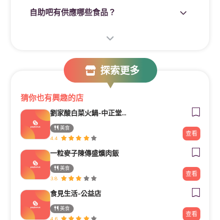
兒童收費方式(依身高計費)
自助吧有供應哪些食品？
請問「鬥牛士二鍋台中文心」店在「家樂
99cm以下，用餐免費
福文心店」的哪一層樓？
100cm-119cm 收139+10% 起
120cm-139cm 收219+10% 起
探索更多
<<<140公分以上算成人費用>>>
店內是否提供訂位？
猜你也有興趣的店
——
已經滑到底囉！
——
劉家酸白菜火鍋-中正堂惠文店
美食
查看
4.4
一粒麥子陳傳盛爌肉飯
美食
查看
3.8
食見生活-公益店
美食
查看
4.6