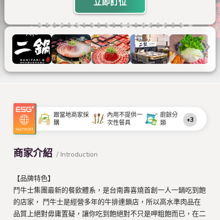
立即訂位
跟當地商家採
內用不提供一
廚餘分
+3
購
次性餐具
類
商家介紹
/ Introduction
【品牌特色】
鬥牛士集團最新的餐飲體系，是台南壽喜燒首創一人一鍋吃到飽
的店家， 鬥牛士是經營多年的牛排連鎖店，所以高水準肉品在
品質上絕對毋庸置疑，讓你吃到飽絕對不只是呷粗飽而已，在二