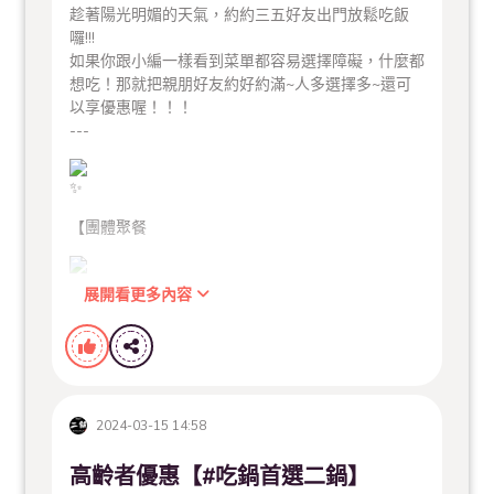
趁著陽光明媚的天氣，約約三五好友出門放鬆吃飯
囉!!!
如果你跟小編一樣看到菜單都容易選擇障礙，什麼都
想吃！那就把親朋好友約好約滿~人多選擇多~還可
以享優惠喔！！！
---
【團體聚餐
展開看更多內容
優惠內容】
2024-03-15 14:58
高齡者優惠【#吃鍋首選二鍋】
滿12人送1人