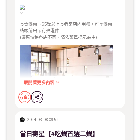
滿24人送2人
長青優惠→65歲以上長者來店內用餐，可享優惠
——以此類推——
結帳前出示有效證件
---
(優惠價格各店不同、請依菜單標示為主)
▼ 加入會員可以點這裡 ▼
http://ocard.co/A?sid=Z9X6Al
---
展開看更多內容
熱門活動提供給舊雨新知唷
---
2024-03-08 09:59
當日壽星【#吃鍋首選二鍋】