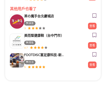
其他用戶也看了
茶の魔手台北慶城店
美食
查看
3
美而堅健康鞋（台中門市）
零售
查看
4.7
FOOTDISC富足康科技-新光三越-桃園站前店
生活
查看
5