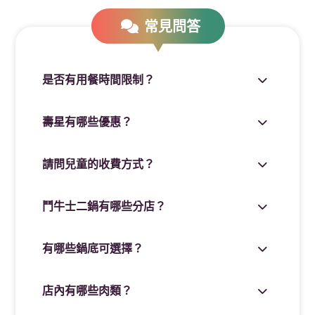
☞當日壽星優惠每個月都有，8月壽星可以先預備備
常見問答
約一波
---
是否有用餐時間限制？
長青優惠
壽星有哪些優惠？
請問兒童的收費方式？
65歲以上長者來店內用餐，結帳前出示有效證件
立即享有【長者本人消費用餐優待價】乙次
鬥牛士二鍋有哪些分店？
以菜單價格為主
有哪些鍋底可選擇？
---
店內有哪些肉類？