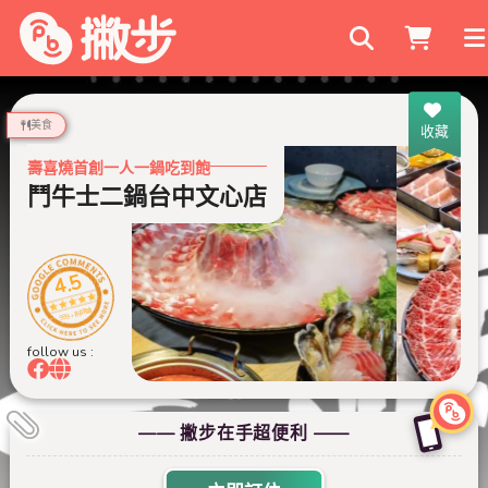
搜尋商家
美食
收藏
壽喜燒首創一人一鍋吃到飽
鬥牛士二鍋台中文心店
4.5
999+ 則評論
follow us :
—— 撇步在手超便利 ——