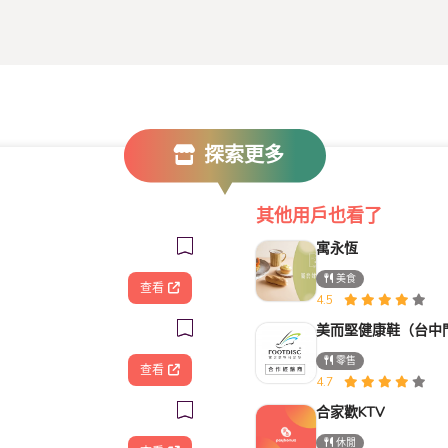
探索更多
其他用戶也看了
寓永恆
美食
查看
4.5
美而堅健康鞋（台中
零售
查看
4.7
合家歡KTV
休閒