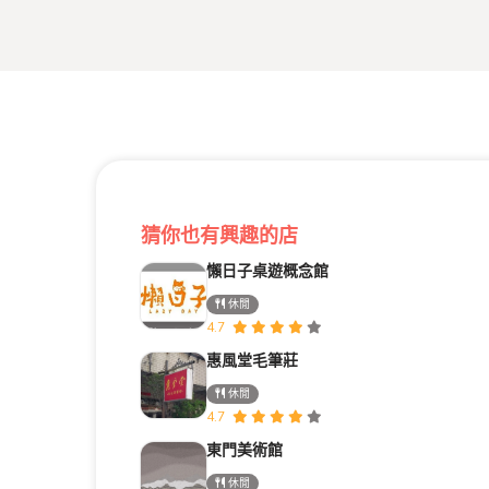
猜你也有興趣的店
懶日子桌遊概念館
休閒
4.7
惠風堂毛筆莊
休閒
4.7
東門美術館
休閒