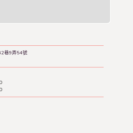
2巷9弄54號
0
0