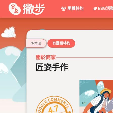
團體特約
ESG活
休閒
有團體特約
關於商家
匠姿手作
4.7