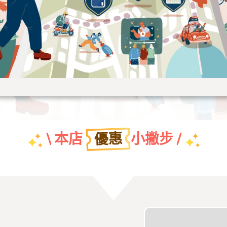
優惠
\ 本店
小撇步 /
團體特約折扣優惠