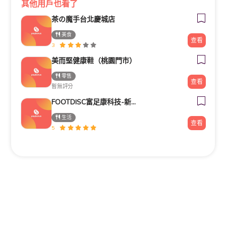
其他用戶也看了
茶の魔手台北慶城店
美食
查看
3
美而堅健康鞋（桃園門市）
零售
查看
暫無評分
FOOTDISC富足康科技-新光三越-西門店
生活
查看
5