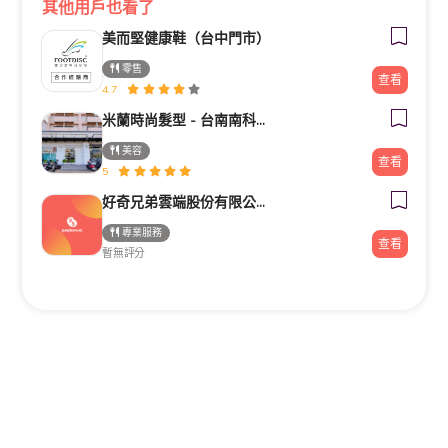
其他用戶也看了
美而堅健康鞋（台中門市）
零售
查看
4.7
米蘭時尚髮型 - 台南南科新市旗艦店
美容
查看
5
好奇兄弟雲端股份有限公司｜Google行銷導客顧問・高雄台南行銷顧問
專業服務
查看
暫無評分