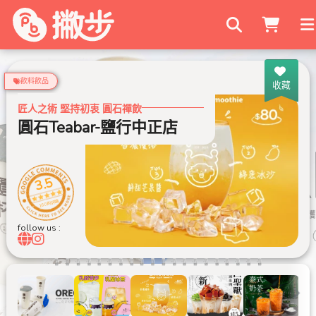
搜尋商家
飲料飲品
收藏
匠人之術 堅持初衷 圓石禪飲
圓石Teabar-鹽行中正店
圓石Teabar-
3.5
160 則評論
follow us :