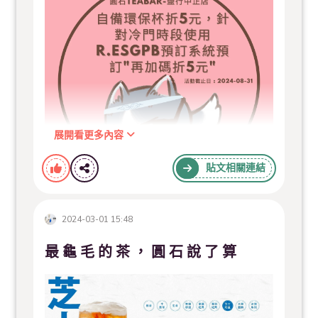
【端午期間限定優惠開跑】
5/20（二）至 6/1 （日），連續13天！
展開看更多內容
貼文相關連結
凡購買「夏日果茶」第二杯享 8 折優惠！
2024-03-01 15:48
活動小提醒
最 龜 毛 的 茶 ， 圓 石 說 了 算
只限L杯、來店限定