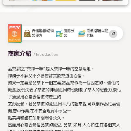
自備容器/購物
廚餘分
設備/容器以租
+2
袋優惠
類
代購
商家介紹
/ Introduction
品茶,謂之“茶禪一味”,趨入茶禪一味的空慧理地。
禪務于不寐又不夕食皆許其飲茶道由心悟。
如果一定要給品茶下一個定義,將品茶作為一個固定的、僵化的
概念,反倒失去了茶道的神秘感,同時也限制了茶人的想像力,淡化
了通過用心靈去悟道時産生的
玄妙感覺。若品茶道的意思,用平凡的話來說,可以稱作為忙裏偷
閒,苦中作樂,在不完全現實中享受一
點美與和諧在剎那間體會永久。
然而用心靈去體悟品茶的感受,“品茶”如月,人心如江,在各個茶人