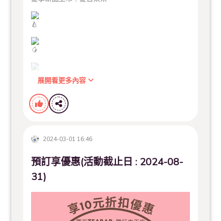
展開看更多內容
酸甜果香 × 清新茉香綠茶
一入口就是夏天的味道～
2024-03-01 16:46
我們選用清爽茉香綠茶為基底，
加入多種水果原汁與特選果醬，
預訂享優惠(活動截止日 : 2024-08-
果香與茶香層層交織，喝起來清爽又解渴
31)
絕對是夏天飲品的首選！