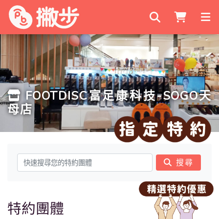
搜尋商家
FOOTDISC富足康科技-SOGO天
母店
搜尋
特約團體