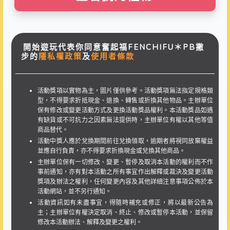
開始遊玩代表你同意奮起福FENCHIFU＊PB撇
步的
隱私權政策
及
使用者條款
活動獎項以實物為主，圖片僅供參考。活動獎項無法指定規格類
型，不得要求折抵現金、退換、轉售或折換其他物品。主辦單位
保有修改或變更活動方式及更換活動獎品權利。本活動獎品如遇
有缺貨或不可抗力之因素無法提供時，主辦單位有權以其他等值
商品替代。
活動中獎人應於兌換期間前往兌換領取，逾期者將視同放棄權益
並應自行負責，亦不得要求折換現金或兌換其他商品。
主辦單位保有一切修改、變更、暫停及取消本活動的權利而不作
事前通知，亦有對本活動之所有事宜作出解釋或裁決及變更活動
獎項及辦法之權利，任何變更內容及其他詳細注意事項公佈於本
活動網站，並不另行通知。
活動資訊如有未盡事宜，得隨時補充或修正，將以最新公告為
主；主辦單位有權決定取消、終止、修改或暫停本活動，並保留
修改本活動辦法、解釋及變更之權利。