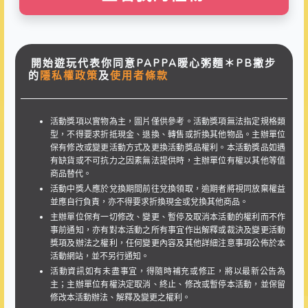
開始遊玩代表你同意PAPPA䁔心粥麵＊PB撇步
的
隱私權政策
及
使用者條款
活動獎項以實物為主，圖片僅供參考。活動獎項無法指定規格類
型，不得要求折抵現金、退換、轉售或折換其他物品。主辦單位
保有修改或變更活動方式及更換活動獎品權利。本活動獎品如遇
有缺貨或不可抗力之因素無法提供時，主辦單位有權以其他等值
商品替代。
活動中獎人應於兌換期間前往兌換領取，逾期者將視同放棄權益
並應自行負責，亦不得要求折換現金或兌換其他商品。
主辦單位保有一切修改、變更、暫停及取消本活動的權利而不作
事前通知，亦有對本活動之所有事宜作出解釋或裁決及變更活動
獎項及辦法之權利，任何變更內容及其他詳細注意事項公佈於本
活動網站，並不另行通知。
活動資訊如有未盡事宜，得隨時補充或修正，將以最新公告為
主；主辦單位有權決定取消、終止、修改或暫停本活動，並保留
修改本活動辦法、解釋及變更之權利。